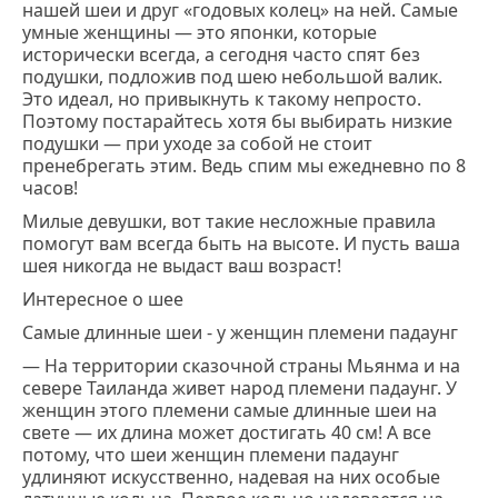
нашей шеи и друг «годовых колец» на ней. Самые
умные женщины ― это японки, которые
исторически всегда, а сегодня часто спят без
подушки, подложив под шею небольшой валик.
Это идеал, но привыкнуть к такому непросто.
Поэтому постарайтесь хотя бы выбирать низкие
подушки ― при уходе за собой не стоит
пренебрегать этим. Ведь спим мы ежедневно по 8
часов!
Милые девушки, вот такие несложные правила
помогут вам всегда быть на высоте. И пусть ваша
шея никогда не выдаст ваш возраст!
Интересное о шее
Самые длинные шеи - у женщин племени падаунг
— На территории сказочной страны Мьянма и на
севере Таиланда живет народ племени падаунг. У
женщин этого племени самые длинные шеи на
свете ― их длина может достигать 40 см! А все
потому, что шеи женщин племени падаунг
удлиняют искусственно, надевая на них особые