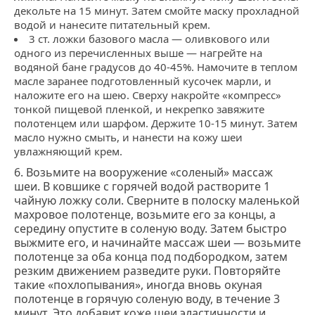
декольте на 15 минут. Затем смойте маску прохладной
водой и нанесите питательный крем.
3 ст. ложки базового масла ― оливкового или
одного из перечисленных выше ― нагрейте на
водяной бане градусов до 40-45%. Намочите в теплом
масле заранее подготовленный кусочек марли, и
наложите его на шею. Сверху накройте «компресс»
тонкой пищевой пленкой, и некрепко завяжите
полотенцем или шарфом. Держите 10-15 минут. Затем
масло нужно смыть, и нанести на кожу шеи
увлажняющий крем.
6. Возьмите на вооружение «соленый» массаж
шеи. В ковшике с горячей водой растворите 1
чайную ложку соли. Сверните в полоску маленькой
махровое полотенце, возьмите его за концы, а
середину опустите в соленую воду. Затем быстро
выжмите его, и начинайте массаж шеи ― возьмите
полотенце за оба конца под подбородком, затем
резким движением разведите руки. Повторяйте
такие «похлопывания», иногда вновь окуная
полотенце в горячую соленую воду, в течение 3
минут. Это добавит коже шеи эластичности и