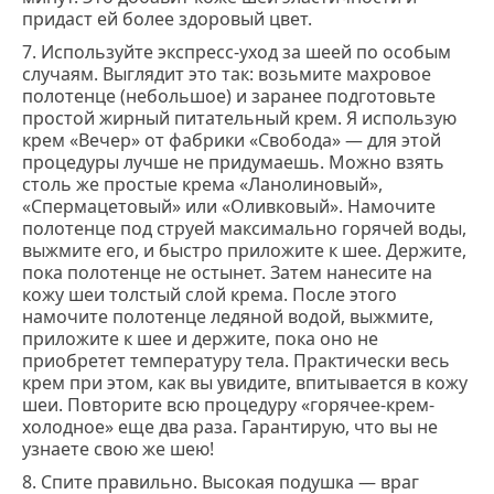
придаст ей более здоровый цвет.
7. Используйте экспресс-уход за шеей по особым
случаям. Выглядит это так: возьмите махровое
полотенце (небольшое) и заранее подготовьте
простой жирный питательный крем. Я использую
крем «Вечер» от фабрики «Свобода» ― для этой
процедуры лучше не придумаешь. Можно взять
столь же простые крема «Ланолиновый»,
«Спермацетовый» или «Оливковый». Намочите
полотенце под струей максимально горячей воды,
выжмите его, и быстро приложите к шее. Держите,
пока полотенце не остынет. Затем нанесите на
кожу шеи толстый слой крема. После этого
намочите полотенце ледяной водой, выжмите,
приложите к шее и держите, пока оно не
приобретет температуру тела. Практически весь
крем при этом, как вы увидите, впитывается в кожу
шеи. Повторите всю процедуру «горячее-крем-
холодное» еще два раза. Гарантирую, что вы не
узнаете свою же шею!
8. Спите правильно. Высокая подушка ― враг