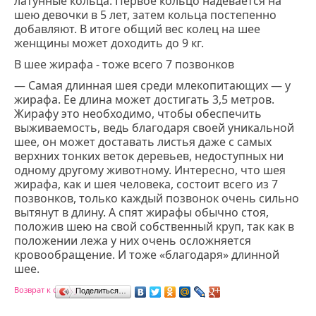
латунные кольца. Первое кольцо надевается на
шею девочки в 5 лет, затем кольца постепенно
добавляют. В итоге общий вес колец на шее
женщины может доходить до 9 кг.
В шее жирафа - тоже всего 7 позвонков
— Самая длинная шея среди млекопитающих ― у
жирафа. Ее длина может достигать 3,5 метров.
Жирафу это необходимо, чтобы обеспечить
выживаемость, ведь благодаря своей уникальной
шее, он может доставать листья даже с самых
верхних тонких веток деревьев, недоступных ни
одному другому животному. Интересно, что шея
жирафа, как и шея человека, состоит всего из 7
позвонков, только каждый позвонок очень сильно
вытянут в длину. А спят жирафы обычно стоя,
положив шею на свой собственный круп, так как в
положении лежа у них очень осложняется
кровообращение. И тоже «благодаря» длинной
шее.
Возврат к списку
Поделиться…