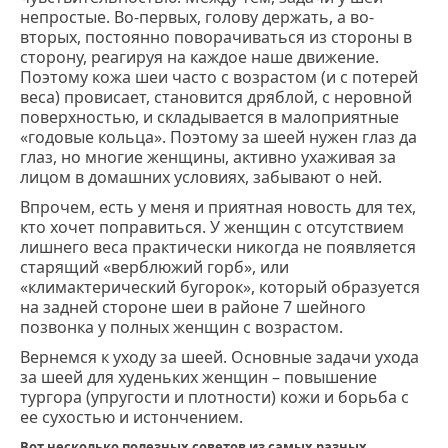
непростые. Во-первых, голову держать, а во-
вторых, постоянно поворачиваться из стороны в
сторону, реагируя на каждое наше движение.
Поэтому кожа шеи часто с возрастом (и с потерей
веса) провисает, становится дряблой, с неровной
поверхностью, и складывается в малоприятные
«годовые кольца». Поэтому за шеей нужен глаз да
глаз, но многие женщины, активно ухаживая за
лицом в домашних условиях, забывают о ней.
Впрочем, есть у меня и приятная новость для тех,
кто хочет поправиться. У женщин с отсутствием
лишнего веса практически никогда не появляется
старящий «верблюжий горб», или
«климактерический бугорок», который образуется
на задней стороне шеи в районе 7 шейного
позвонка у полных женщин с возрастом.
Вернемся к уходу за шеей. Основные задачи ухода
за шеей для худеньких женщин – повышение
тургора (упругости и плотности) кожи и борьба с
ее сухостью и истончением.
Вот несколько полезных советов из самых разных